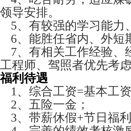
领导安排。
5
、
有较强的学习能力
6
、
能胜任省内
、
外短
7
、
有相关工作经验、
工程
师
、驾照者优先考
福利待遇
1
、综合工资
=
基本工
2
、五险一金；
3
、带薪休假
+
节日福
4
、完善的绩效考核激