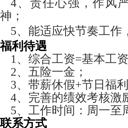
4
、
责任心强，作风
神；
5
、
能适应快节奏工作
福利待遇
1
、综合工资
=
基本工
2
、五险一金；
3
、带薪休假
+
节日福
4
、完善的绩效考核激
5
、工作时间：周一至
联系方式